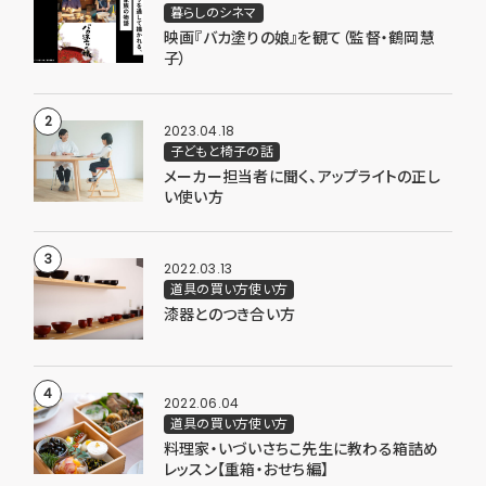
暮らしのシネマ
映画『バカ塗りの娘』を観て（監督・鶴岡慧
子）
2023.04.18
子どもと椅子の話
メーカー担当者に聞く、アップライトの正し
い使い方
2022.03.13
道具の買い方使い方
漆器とのつき合い方
2022.06.04
道具の買い方使い方
料理家・いづいさちこ先生に教わる箱詰め
レッスン【重箱・おせち編】