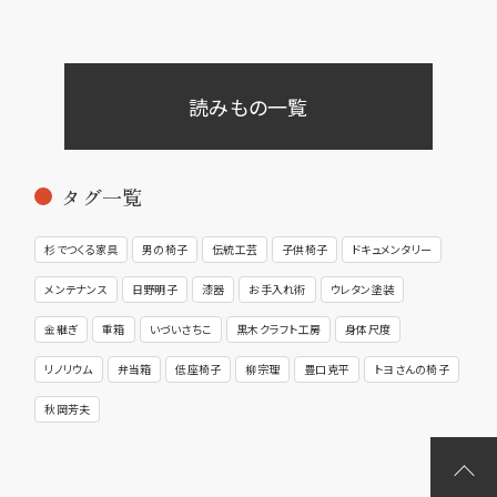
読みもの一覧
タグ一覧
杉でつくる家具
男の椅子
伝統工芸
子供椅子
ドキュメンタリー
メンテナンス
日野明子
漆器
お手入れ術
ウレタン塗装
金継ぎ
重箱
いづいさちこ
黒木クラフト工房
身体尺度
リノリウム
弁当箱
低座椅子
柳宗理
豊口克平
トヨさんの椅子
秋岡芳夫