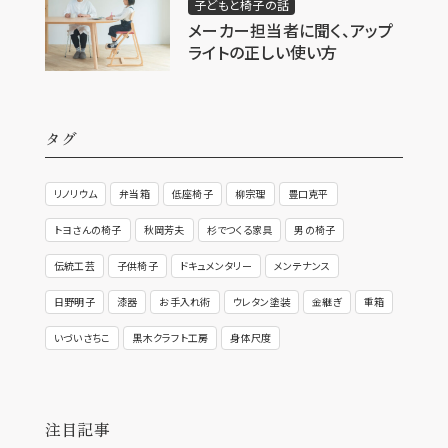
子どもと椅子の話
メーカー担当者に聞く、アップ
ライトの正しい使い方
タグ
リノリウム
弁当箱
低座椅子
柳宗理
豊口克平
トヨさんの椅子
秋岡芳夫
杉でつくる家具
男の椅子
伝統工芸
子供椅子
ドキュメンタリー
メンテナンス
日野明子
漆器
お手入れ術
ウレタン塗装
金継ぎ
重箱
いづいさちこ
黒木クラフト工房
身体尺度
注目記事