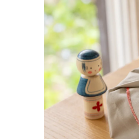
折りたたみ椅子
杉でつくる家具
照明
食卓用品
インテリア・小物
書